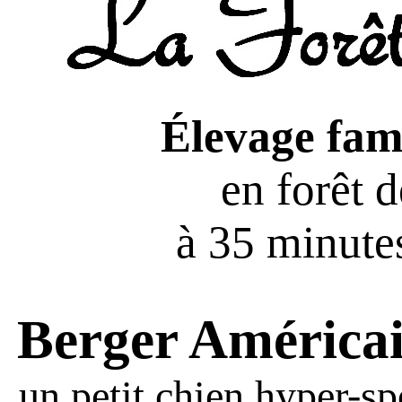
Élevage fami
en forêt 
à 35 minutes
Berger América
un petit chien hyper-sp