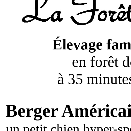
Élevage fami
en forêt 
à 35 minutes
Berger América
un petit chien hyper-sp